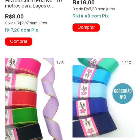
Fita de Cetim Poá N5 - 10
R$16,00
metros para Laços e
3
x
de
R$5,33
sem juros
Artesanato
R$8,00
R$14,40
com
Pix
3
x
de
R$2,67
sem juros
R$7,20
com
Pix
Comprar
1
/
8
1
/
10