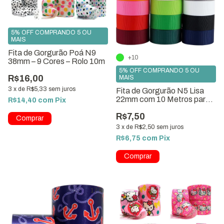
5% OFF COMPRANDO 5 OU
MAIS
Fita de Gorgurão Poá N9
+10
38mm – 9 Cores – Rolo 10m
5% OFF COMPRANDO 5 OU
R$16,00
MAIS
3
x
de
R$5,33
sem juros
Fita de Gorgurão N5 Lisa
22mm com 10 Metros para
R$14,40
com
Pix
Laços e Artesanato
R$7,50
Comprar
3
x
de
R$2,50
sem juros
R$6,75
com
Pix
Comprar
1
/
4
1
/
5