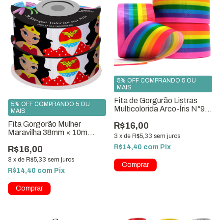
5% OFF COMPRANDO 5 OU
MAIS
Fita de Gorgurão Listras
5% OFF COMPRANDO 5 OU
Multicolorida Arco-Íris N°9
MAIS
Peça com 10 metros
Fita Gorgorão Mulher
R$16,00
Maravilha 38mm × 10m
3
x
de
R$5,33
sem juros
ref:7090-G38
R$14,40
com
Pix
R$16,00
3
x
de
R$5,33
sem juros
R$14,40
com
Pix