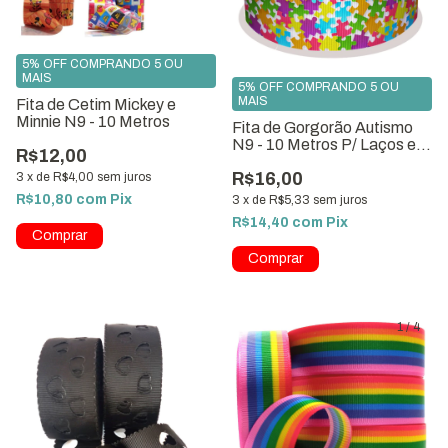
5% OFF COMPRANDO 5 OU
MAIS
5% OFF COMPRANDO 5 OU
MAIS
Fita de Cetim Mickey e
Minnie N9 - 10 Metros
Fita de Gorgorão Autismo
N9 - 10 Metros P/ Laços e
R$12,00
Artesanato
R$16,00
3
x
de
R$4,00
sem juros
R$10,80
com
Pix
3
x
de
R$5,33
sem juros
R$14,40
com
Pix
Comprar
1
/
4