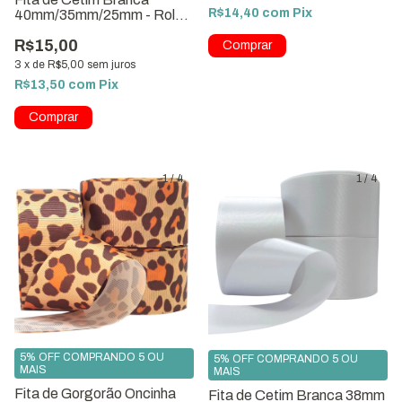
R$14,40
com
Pix
40mm/35mm/25mm - Rolo
com 40 Metros
R$15,00
3
x
de
R$5,00
sem juros
R$13,50
com
Pix
Comprar
1
/
4
1
/
4
5% OFF COMPRANDO 5 OU
5% OFF COMPRANDO 5 OU
MAIS
MAIS
Fita de Gorgorão Oncinha
Fita de Cetim Branca 38mm