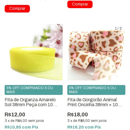
1
/
2
5% OFF COMPRANDO 5 OU
5% OFF COMPRANDO 5 OU
MAIS
MAIS
Fita de Organza Amarelo
Fita de Gorgorão Animal
Sol 38mm Peça com 10
Print Oncinha 38mm × 10m
Metros Ref.4630
ref:2186-G38
R$12,00
R$18,00
3
x
de
R$4,00
sem juros
3
x
de
R$6,00
sem juros
R$10,80
com
Pix
R$16,20
com
Pix