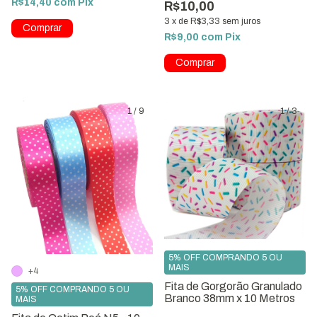
R$14,40
com
Pix
R$10,00
3
x
de
R$3,33
sem juros
R$9,00
com
Pix
Comprar
1
/
9
1
/
3
5% OFF COMPRANDO 5 OU
MAIS
+4
Fita de Gorgorão Granulado
5% OFF COMPRANDO 5 OU
Branco 38mm x 10 Metros
MAIS