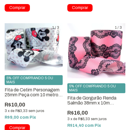
1
/
3
1
/
3
5% OFF COMPRANDO 5 OU
MAIS
5% OFF COMPRANDO 5 OU
Fita de Cetim Personagem
MAIS
25mm Peça com 10 metros
Fita de Gorgurão Renda
ref:0859-S25
Salmão 38mm x 10m
R$10,00
ref.7318
3
x
de
R$3,33
sem juros
R$16,00
R$9,00
com
Pix
3
x
de
R$5,33
sem juros
R$14,40
com
Pix