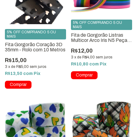
5% OFF COMPRANDO 5 OU
MAIS
5% OFF COMPRANDO 5 OU
Fita de Gorgorão Listras
MAIS
Multicor Arco Iris N5 Peça
Fita Gorgorão Coração 3D
com 10 metros
35mm - Rolo com 10 Metros
R$12,00
3
x
de
R$4,00
sem juros
R$15,00
R$10,80
com
Pix
3
x
de
R$5,00
sem juros
R$13,50
com
Pix
1
/
3
1
/
4