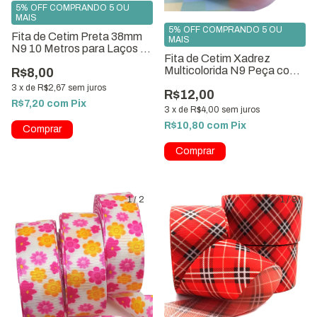
5% OFF COMPRANDO 5 OU
MAIS
5% OFF COMPRANDO 5 OU
Fita de Cetim Preta 38mm
MAIS
N9 10 Metros para Laços e
Fita de Cetim Xadrez
Artesanato
Multicolorida N9 Peça com
R$8,00
10 metros
3
x
de
R$2,67
sem juros
R$12,00
R$7,20
com
Pix
3
x
de
R$4,00
sem juros
R$10,80
com
Pix
1
/
2
1
/
3