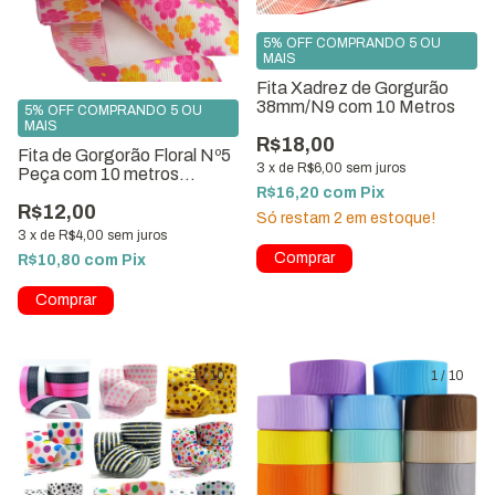
5% OFF COMPRANDO 5 OU
MAIS
Fita Xadrez de Gorgurão
38mm/N9 com 10 Metros
5% OFF COMPRANDO 5 OU
MAIS
R$18,00
Fita de Gorgorão Floral Nº5
3
x
de
R$6,00
sem juros
Peça com 10 metros
ref:0378
R$16,20
com
Pix
R$12,00
Só restam
2
em estoque!
3
x
de
R$4,00
sem juros
R$10,80
com
Pix
1
/
10
1
/
10