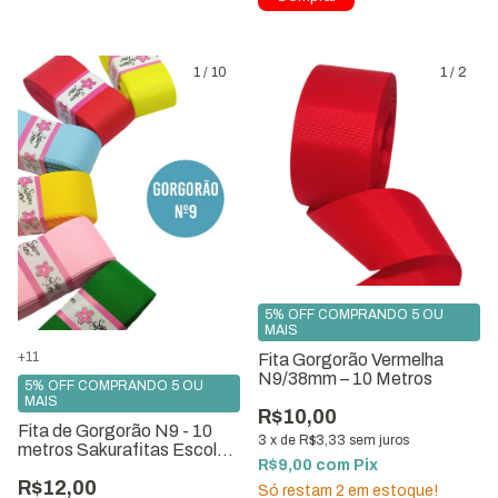
1
/
10
1
/
2
5% OFF COMPRANDO 5 OU
MAIS
+11
Fita Gorgorão Vermelha
N9/38mm – 10 Metros
5% OFF COMPRANDO 5 OU
MAIS
R$10,00
Fita de Gorgorão N9 - 10
3
x
de
R$3,33
sem juros
metros Sakurafitas Escolha
R$9,00
com
Pix
a Cor
R$12,00
Só restam
2
em estoque!