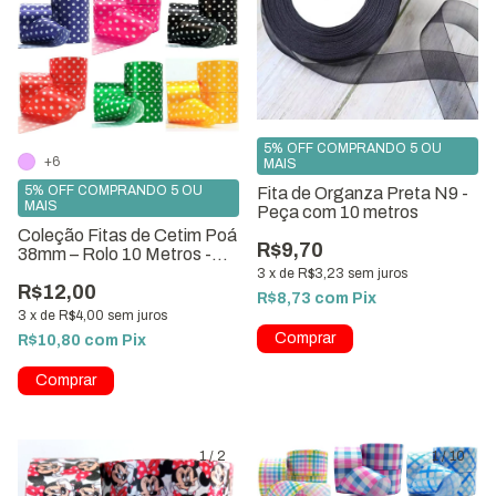
5% OFF COMPRANDO 5 OU
+6
MAIS
5% OFF COMPRANDO 5 OU
Fita de Organza Preta N9 -
MAIS
Peça com 10 metros
Coleção Fitas de Cetim Poá
R$9,70
38mm – Rolo 10 Metros -
Várias Cores
3
x
de
R$3,23
sem juros
R$12,00
R$8,73
com
Pix
3
x
de
R$4,00
sem juros
R$10,80
com
Pix
Comprar
1
/
2
1
/
10