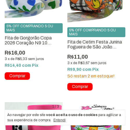
5% OFF COMPRANDO 5 OU
5% OFF COMPRANDO 5 OU
MAIS
MAIS
Fita de Gorgorão Copa
Fita de Cetim Festa Junina
2026 Coração N9 10
Fogueira de São João
Metros
35mm Rolo com 10 metros
R$16,00
R$11,00
3
x
de
R$5,33
sem juros
3
x
de
R$3,67
sem juros
R$14,40
com
Pix
R$9,90
com
Pix
Só restam
2
em estoque!
1
/
3
Ao navegar por este site
você aceita o uso de cookies
para agilizar a
sua experiência de compra.
Entendi