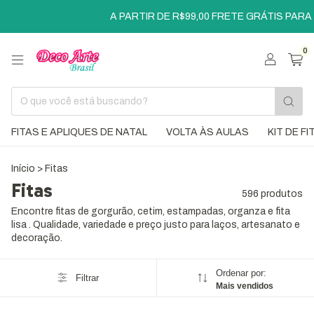
A PARTIR DE R$99,00 FRETE GRÁTIS PARA SÃO PAULO
0
FITAS E APLIQUES DE NATAL
VOLTA ÀS AULAS
KIT DE F
Início
>
Fitas
Fitas
596 produtos
Encontre fitas de gorgurão, cetim, estampadas, organza e fita
lisa . Qualidade, variedade e preço justo para laços, artesanato e
decoração.
Ordenar por:
Filtrar
Mais vendidos