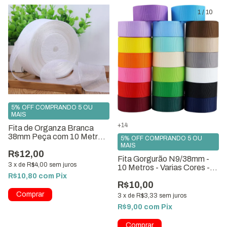
1
/
10
5% OFF COMPRANDO 5 OU
MAIS
+14
Fita de Organza Branca
38mm Peça com 10 Metros
5% OFF COMPRANDO 5 OU
Ref.8244
MAIS
R$12,00
Fita Gorgurão N9/38mm -
3
x
de
R$4,00
sem juros
10 Metros - Varias Cores -
Chinesinha
R$10,80
com
Pix
R$10,00
3
x
de
R$3,33
sem juros
R$9,00
com
Pix
Comprar