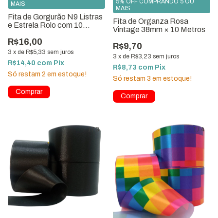
5% OFF COMPRANDO 5 OU
MAIS
MAIS
Fita de Gorgurão N9 Listras
Fita de Organza Rosa
e Estrela Rolo com 10
Vintage 38mm × 10 Metros
Metros
R$16,00
R$9,70
3
x
de
R$5,33
sem juros
3
x
de
R$3,23
sem juros
R$14,40
com
Pix
R$8,73
com
Pix
Só restam
2
em estoque!
Só restam
3
em estoque!
1
/
3
1
/
4