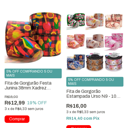
1
/
4
1
/
10
5% OFF COMPRANDO 5 OU
MAIS
5% OFF COMPRANDO 5 OU
Fita de Gorgurão Festa
MAIS
Junina 38mm Xadrez
Fita de Gorgorão
Vermelha 10 metros
Estampada Urso N9 - 10
R$16,00
Metros
R$12,99
19
% OFF
R$16,00
3
x
de
R$4,33
sem juros
3
x
de
R$5,33
sem juros
R$14,40
com
Pix