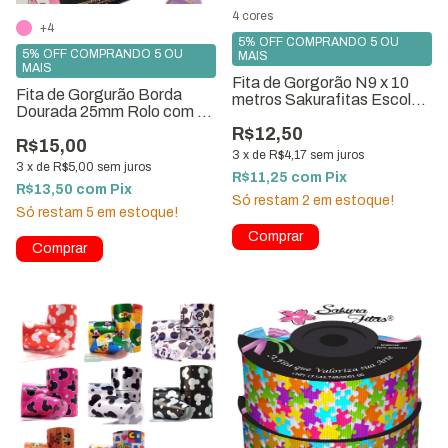
4 cores
+4
5% OFF COMPRANDO 5 OU
5% OFF COMPRANDO 5 OU
MAIS
MAIS
Fita de Gorgorão N9 x 10
Fita de Gorgurão Borda
metros Sakurafitas Escolha
Dourada 25mm Rolo com 10
a Cor
Metros - Varias Cores
R$12,50
R$15,00
3
x
de
R$4,17
sem juros
3
x
de
R$5,00
sem juros
R$11,25
com
Pix
R$13,50
com
Pix
Só restam
2
em estoque!
Só restam
5
em estoque!
Comprar
Comprar
1
/
8