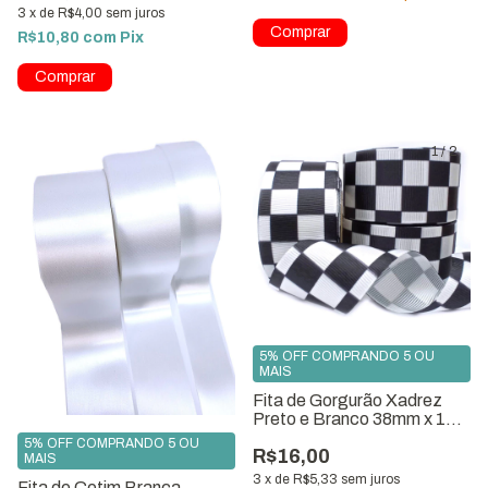
3
x
de
R$4,00
sem juros
R$10,80
com
Pix
Comprar
1
/
2
5% OFF COMPRANDO 5 OU
MAIS
Fita de Gorgurão Xadrez
Preto e Branco 38mm x 10
Metros
5% OFF COMPRANDO 5 OU
R$16,00
MAIS
3
x
de
R$5,33
sem juros
Fita de Cetim Branca