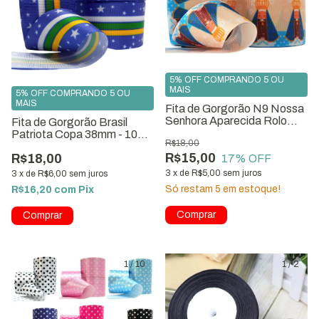
5% OFF COMPRANDO 5 OU
MAIS
5% OFF COMPRANDO 5 OU
MAIS
Fita de Gorgorão N9 Nossa
Senhora Aparecida Rolo
Fita de Gorgorão Brasil
com 10 Metros
Patriota Copa 38mm - 10
R$18,00
Metros
R$15,00
R$18,00
17
% OFF
3
x
de
R$5,00
sem juros
3
x
de
R$6,00
sem juros
Só restam
5
em estoque!
R$16,20
com
Pix
1
/
10
1
/
2