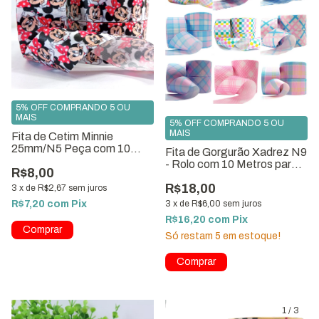
5% OFF COMPRANDO 5 OU
MAIS
5% OFF COMPRANDO 5 OU
MAIS
Fita de Cetim Minnie
25mm/N5 Peça com 10
Fita de Gorgurão Xadrez N9
Metros ref:0855
- Rolo com 10 Metros para
R$8,00
Laços Artesanato
R$18,00
3
x
de
R$2,67
sem juros
3
x
de
R$6,00
sem juros
R$7,20
com
Pix
R$16,20
com
Pix
Só restam
5
em estoque!
Comprar
1
/
3