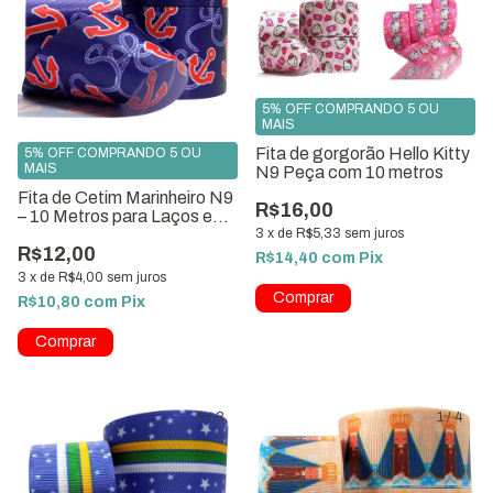
5% OFF COMPRANDO 5 OU
MAIS
Fita de gorgorão Hello Kitty
5% OFF COMPRANDO 5 OU
MAIS
N9 Peça com 10 metros
Fita de Cetim Marinheiro N9
R$16,00
– 10 Metros para Laços e
Artesanato
3
x
de
R$5,33
sem juros
R$12,00
R$14,40
com
Pix
3
x
de
R$4,00
sem juros
Comprar
R$10,80
com
Pix
1
/
3
1
/
4