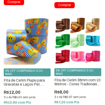
1
/
2
1
/
10
5% OFF COMPRANDO 5 OU
5% OFF COMPRANDO 5 OU
MAIS
MAIS
Fita de Cetim 38mm com 10
Fita de Cetim Piupiu para
Metros - Cores Tradionais
Gravatas e Laços Pet
Vol 1
39mm x 10m ref.1548
R$8,00
R$12,00
3
x
de
R$2,67
sem juros
3
x
de
R$4,00
sem juros
R$7,20
com
Pix
R$10,80
com
Pix