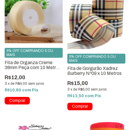
5% OFF COMPRANDO 5 OU
MAIS
5% OFF COMPRANDO 5 OU
MAIS
Fita de Organza Creme
38mm Peça com 10 Metros
Fita de Gorgurão Xadrez
Ref.7930
Burberry Nº09 x 10 Metros
R$12,00
R$15,00
3
x
de
R$4,00
sem juros
3
x
de
R$5,00
sem juros
R$10,80
com
Pix
R$13,50
com
Pix
1
/
4