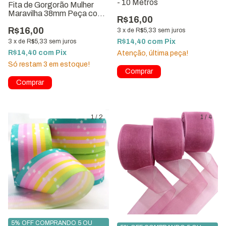
- 10 Metros
Fita de Gorgorão Mulher
Maravilha 38mm Peça com
R$16,00
10 metros ref.8507-G38
R$16,00
3
x
de
R$5,33
sem juros
R$14,40
com
Pix
3
x
de
R$5,33
sem juros
R$14,40
com
Pix
Atenção, última peça!
Só restam
3
em estoque!
Comprar
1
/
2
1
/
4
5% OFF COMPRANDO 5 OU