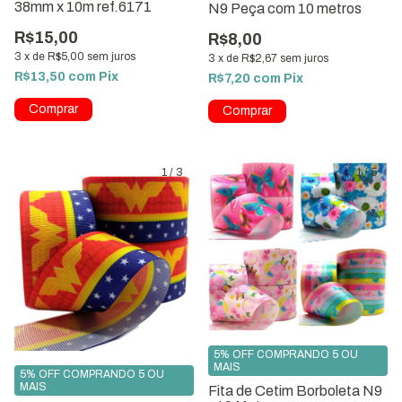
38mm x 10m ref.6171
N9 Peça com 10 metros
R$15,00
R$8,00
3
x
de
R$5,00
sem juros
3
x
de
R$2,67
sem juros
R$13,50
com
Pix
R$7,20
com
Pix
1
/
3
1
/
5
5% OFF COMPRANDO 5 OU
MAIS
5% OFF COMPRANDO 5 OU
MAIS
Fita de Cetim Borboleta N9