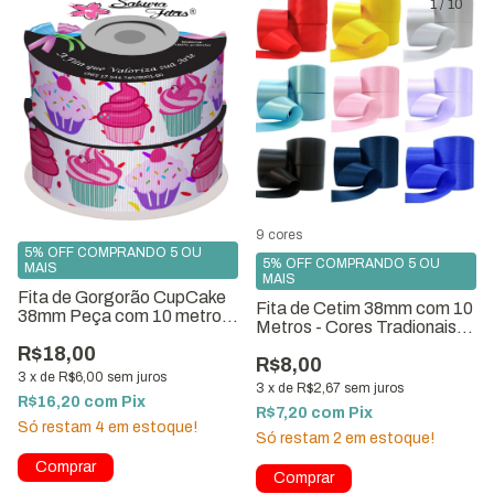
1
/
10
9 cores
5% OFF COMPRANDO 5 OU
5% OFF COMPRANDO 5 OU
MAIS
MAIS
Fita de Gorgorão CupCake
Fita de Cetim 38mm com 10
38mm Peça com 10 metros
Metros - Cores Tradionais
ref. 9112-G38
Vol 2
R$18,00
R$8,00
3
x
de
R$6,00
sem juros
3
x
de
R$2,67
sem juros
R$16,20
com
Pix
R$7,20
com
Pix
Só restam
4
em estoque!
Só restam
2
em estoque!
Comprar