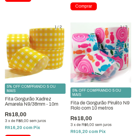
1
/
2
1
/
3
5% OFF COMPRANDO 5 OU
5% OFF COMPRANDO 5 OU
MAIS
MAIS
Fita Gorgurão Xadrez
Fita de Gorgurão Pirulito N9
Amarela N9/38mm - 10m
Rolo com 10 metros
R$18,00
R$18,00
3
x
de
R$6,00
sem juros
3
x
de
R$6,00
sem juros
R$16,20
com
Pix
R$16,20
com
Pix