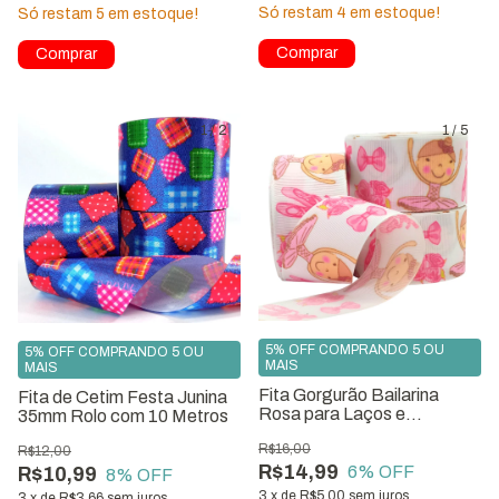
Só restam
4
em estoque!
Só restam
5
em estoque!
Comprar
1
/
2
1
/
5
5% OFF COMPRANDO 5 OU
5% OFF COMPRANDO 5 OU
MAIS
MAIS
Fita Gorgurão Bailarina
Fita de Cetim Festa Junina
Rosa para Laços e
35mm Rolo com 10 Metros
Artesanato
R$16,00
R$12,00
R$14,99
6
% OFF
R$10,99
8
% OFF
3
x
de
R$5,00
sem juros
3
x
de
R$3,66
sem juros