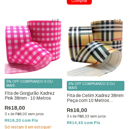
Comprar
1
/
3
1
/
2
5% OFF COMPRANDO 5 OU
5% OFF COMPRANDO 5 OU
MAIS
MAIS
Fita de Gorgurão Xadrez
Fita de Cetim Xadrez 38mm
Pink 38mm - 10 Metros
Peça com 10 Metros
Ref:8792-C38
R$18,00
R$16,00
3
x
de
R$6,00
sem juros
3
x
de
R$5,33
sem juros
R$16,20
com
Pix
R$14,40
com
Pix
Só restam
5
em estoque!