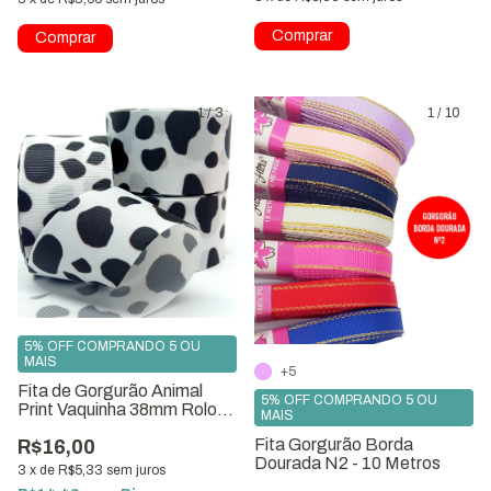
1
/
3
1
/
10
5% OFF COMPRANDO 5 OU
MAIS
+5
Fita de Gorgurão Animal
5% OFF COMPRANDO 5 OU
Print Vaquinha 38mm Rolo
MAIS
com 10 metros
Fita Gorgurão Borda
R$16,00
Dourada N2 - 10 Metros
3
x
de
R$5,33
sem juros