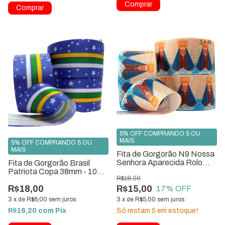
Comprar
Comprar
1
/
3
1
/
4
5% OFF COMPRANDO 5 OU
MAIS
5% OFF COMPRANDO 5 OU
MAIS
Fita de Gorgorão N9 Nossa
Senhora Aparecida Rolo
Fita de Gorgorão Brasil
com 10 Metros
Patriota Copa 38mm - 10
R$18,00
Metros
R$15,00
R$18,00
17
% OFF
3
x
de
R$5,00
sem juros
3
x
de
R$6,00
sem juros
Só restam
5
em estoque!
R$16,20
com
Pix