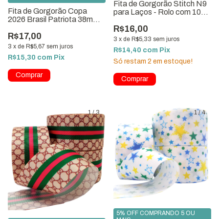
Fita de Gorgorão Stitch N9
Fita de Gorgorão Copa
para Laços - Rolo com 10
2026 Brasil Patriota 38mm -
Metros
10m
R$16,00
R$17,00
3
x
de
R$5,33
sem juros
3
x
de
R$5,67
sem juros
R$14,40
com
Pix
R$15,30
com
Pix
Só restam
2
em estoque!
1
/
3
1
/
4
5% OFF COMPRANDO 5 OU