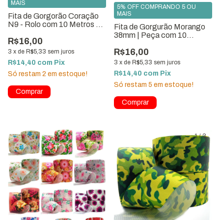
MAIS
5% OFF COMPRANDO 5 OU
MAIS
Fita de Gorgorão Coração
N9 - Rolo com 10 Metros p/
Fita de Gorgurão Morango
Laços
38mm | Peça com 10
R$16,00
metros
R$16,00
3
x
de
R$5,33
sem juros
R$14,40
com
Pix
3
x
de
R$5,33
sem juros
R$14,40
com
Pix
Só restam
2
em estoque!
Só restam
5
em estoque!
1
/
10
1
/
3