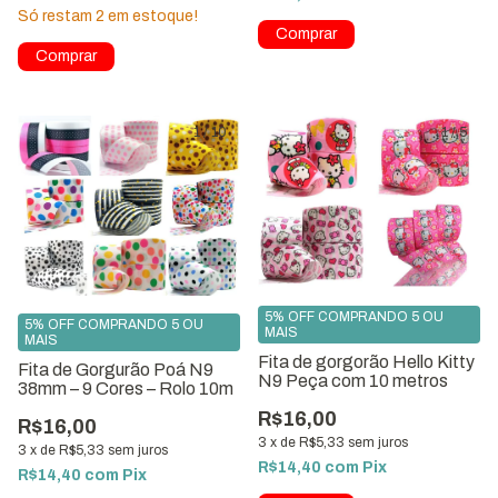
Só restam
2
em estoque!
1
/
10
1
/
5
5% OFF COMPRANDO 5 OU
5% OFF COMPRANDO 5 OU
MAIS
MAIS
Fita de gorgorão Hello Kitty
Fita de Gorgurão Poá N9
N9 Peça com 10 metros
38mm – 9 Cores – Rolo 10m
R$16,00
R$16,00
3
x
de
R$5,33
sem juros
3
x
de
R$5,33
sem juros
R$14,40
com
Pix
R$14,40
com
Pix