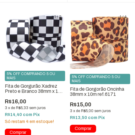
1
/
2
1
/
4
5% OFF COMPRANDO 5 OU
5% OFF COMPRANDO 5 OU
MAIS
MAIS
Fita de Gorgurão Xadrez
Fita de Gorgorão Oncinha
Preto e Branco 38mm x 10
38mm x 10m ref.6171
Metros
R$16,00
R$15,00
3
x
de
R$5,33
sem juros
3
x
de
R$5,00
sem juros
R$14,40
com
Pix
R$13,50
com
Pix
Só restam
4
em estoque!