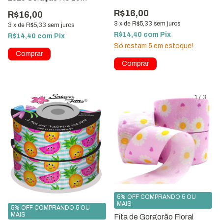
Metros
Metros
R$16,00
R$16,00
3
x
de
R$5,33
sem juros
3
x
de
R$5,33
sem juros
R$14,40
com
Pix
R$14,40
com
Pix
Só restam
5
em estoque!
1
/
3
5% OFF COMPRANDO 5 OU
MAIS
5% OFF COMPRANDO 5 OU
MAIS
Fita de Gorgorão Floral