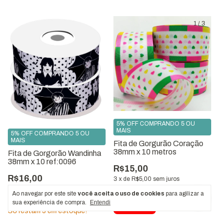
1
/
3
5% OFF COMPRANDO 5 OU
MAIS
5% OFF COMPRANDO 5 OU
MAIS
Fita de Gorgurão Coração
38mm x 10 metros
Fita de Gorgorão Wandinha
38mm x 10 ref:0096
R$15,00
R$16,00
3
x
de
R$5,00
sem juros
3
x
de
R$5,33
sem juros
R$13,50
com
Pix
Ao navegar por este site
você aceita o uso de cookies
para agilizar a
R$14,40
com
Pix
sua experiência de compra.
Entendi
Só restam
3
em estoque!