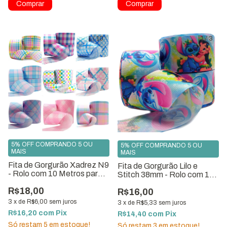
1
/
10
1
/
3
5% OFF COMPRANDO 5 OU
5% OFF COMPRANDO 5 OU
MAIS
MAIS
Fita de Gorgurão Xadrez N9
Fita de Gorgurão Lilo e
- Rolo com 10 Metros para
Stitch 38mm - Rolo com 10
Laços Artesanato
metros
R$18,00
R$16,00
3
x
de
R$6,00
sem juros
3
x
de
R$5,33
sem juros
R$16,20
com
Pix
R$14,40
com
Pix
Só restam
5
em estoque!
Só restam
3
em estoque!