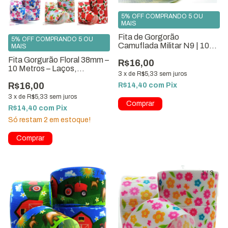
5% OFF COMPRANDO 5 OU
MAIS
Fita de Gorgorão
5% OFF COMPRANDO 5 OU
Camuflada Militar N9 | 10
MAIS
Metros
Fita Gorgurão Floral 38mm –
R$16,00
10 Metros – Laços,
3
x
de
R$5,33
sem juros
Artesanato e Decoração
R$16,00
R$14,40
com
Pix
3
x
de
R$5,33
sem juros
R$14,40
com
Pix
Só restam
2
em estoque!
Comprar
1
/
4
1
/
3