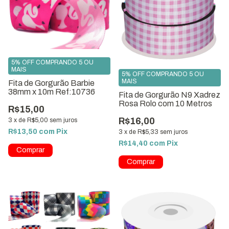
5% OFF COMPRANDO 5 OU
MAIS
5% OFF COMPRANDO 5 OU
MAIS
Fita de Gorgurão Barbie
38mm x 10m Ref:10736
Fita de Gorgurão N9 Xadrez
Rosa Rolo com 10 Metros
R$15,00
R$16,00
3
x
de
R$5,00
sem juros
R$13,50
com
Pix
3
x
de
R$5,33
sem juros
R$14,40
com
Pix
1
/
10