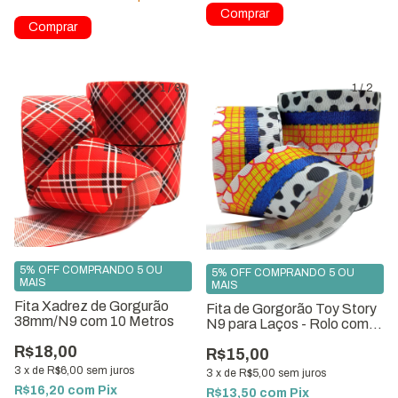
1
/
3
1
/
2
5% OFF COMPRANDO 5 OU
5% OFF COMPRANDO 5 OU
MAIS
MAIS
Fita Xadrez de Gorgurão
Fita de Gorgorão Toy Story
38mm/N9 com 10 Metros
N9 para Laços - Rolo com
10 Metros
R$18,00
R$15,00
3
x
de
R$6,00
sem juros
3
x
de
R$5,00
sem juros
R$16,20
com
Pix
R$13,50
com
Pix