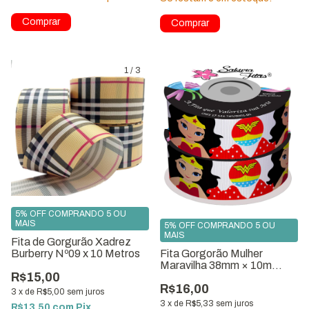
Comprar
1
/
3
5% OFF COMPRANDO 5 OU
MAIS
5% OFF COMPRANDO 5 OU
MAIS
Fita de Gorgurão Xadrez
Burberry Nº09 x 10 Metros
Fita Gorgorão Mulher
Maravilha 38mm × 10m
R$15,00
ref:7090-G38
R$16,00
3
x
de
R$5,00
sem juros
3
x
de
R$5,33
sem juros
R$13,50
com
Pix