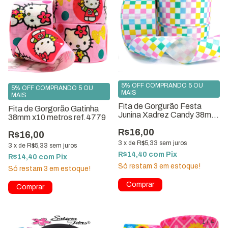
5% OFF COMPRANDO 5 OU
5% OFF COMPRANDO 5 OU
MAIS
MAIS
Fita de Gorgurão Festa
Fita de Gorgorão Gatinha
Junina Xadrez Candy 38mm
38mm x10 metros ref.4779
Rolo com 10 metros
R$16,00
R$16,00
3
x
de
R$5,33
sem juros
3
x
de
R$5,33
sem juros
R$14,40
com
Pix
R$14,40
com
Pix
Só restam
3
em estoque!
Só restam
3
em estoque!
1
/
4