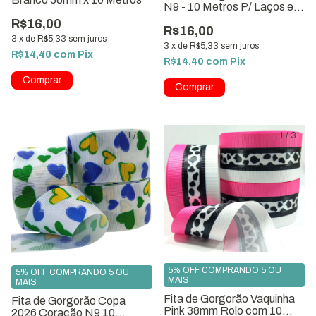
N9 - 10 Metros P/ Laços e
Artesanato
R$16,00
R$16,00
3
x
de
R$5,33
sem juros
3
x
de
R$5,33
sem juros
R$14,40
com
Pix
R$14,40
com
Pix
1
/
3
1
/
3
5% OFF COMPRANDO 5 OU
5% OFF COMPRANDO 5 OU
MAIS
MAIS
Fita de Gorgorão Vaquinha
Fita de Gorgorão Copa
Pink 38mm Rolo com 10
2026 Coração N9 10