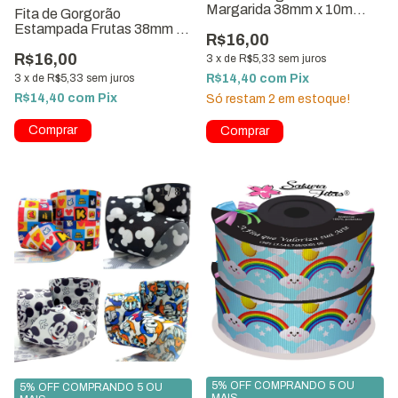
Margarida 38mm x 10m
Fita de Gorgorão
ref:1260
Estampada Frutas 38mm ×
R$16,00
10m ref.1578-G38
R$16,00
3
x
de
R$5,33
sem juros
R$14,40
com
Pix
3
x
de
R$5,33
sem juros
R$14,40
com
Pix
Só restam
2
em estoque!
1
/
8
5% OFF COMPRANDO 5 OU
5% OFF COMPRANDO 5 OU
MAIS