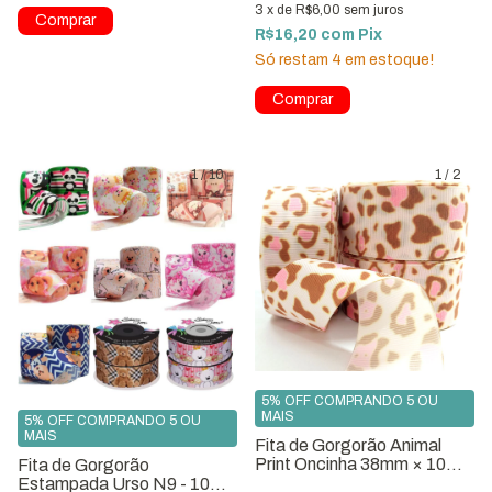
3
x
de
R$6,00
sem juros
R$16,20
com
Pix
Só restam
4
em estoque!
1
/
10
1
/
2
5% OFF COMPRANDO 5 OU
MAIS
5% OFF COMPRANDO 5 OU
MAIS
Fita de Gorgorão Animal
Print Oncinha 38mm × 10m
Fita de Gorgorão
ref:2186-G38
Estampada Urso N9 - 10