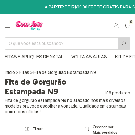
A PARTIR DE R$99,00 FRETE GRÁTIS PARA SÃO PAULO
0
FITAS E APLIQUES DE NATAL
VOLTA ÀS AULAS
KIT DE F
Início
>
Fitas
>
Fita de Gorgurão Estampada N9
Fita de Gorgurão
Estampada N9
198 produtos
Fita de gorgurão estampada N9 no atacado nos mais diversos
modelos pra você escolher a vontade. Qualidade em estampas
com cores nítidas!
Ordenar por:
Filtrar
Mais vendidos