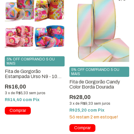
5% OFF COMPRANDO 5 OU
MAIS
5% OFF COMPRANDO 5 OU
Fita de Gorgorão
MAIS
Estampada Urso N9 - 10
metros
Fita de Gorgorão Candy
R$16,00
Color Borda Dourada
3
x
de
R$5,33
sem juros
R$28,00
R$14,40
com
Pix
3
x
de
R$9,33
sem juros
R$25,20
com
Pix
Comprar
Só restam
2
em estoque!
Comprar