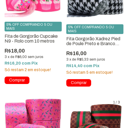
5% OFF COMPRANDO 5 OU
5% OFF COMPRANDO 5 OU
MAIS
MAIS
Fita de Gorgorão Cupcake
Fita Gorgorão Xadrez Pied
N9 - Rolo com 10 metros
de Poule Preto e Branco
38mm | 10 Metros
R$18,00
R$16,00
3
x
de
R$6,00
sem juros
3
x
de
R$5,33
sem juros
R$16,20
com
Pix
R$14,40
com
Pix
Só restam
2
em estoque!
Só restam
5
em estoque!
1
/
3
1
/
3