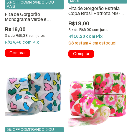
MAIS
5% OFF COMPRANDO 5 OU
MAIS
Fita de Gorgorão Estrela
Copa Brasil Patriota N9 - 10
Fita de Gorgorão
Metros
Monograma Verde e
R$18,00
Vermelho 38mm × 10 Metros
R$16,00
3
x
de
R$6,00
sem juros
3
x
de
R$5,33
sem juros
R$16,20
com
Pix
R$14,40
com
Pix
Só restam
4
em estoque!
1
/
5
1
/
4
5% OFF COMPRANDO 5 OU