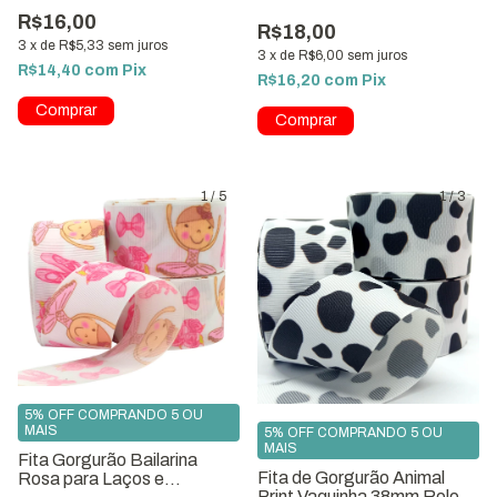
ref.7318
R$16,00
R$18,00
3
x
de
R$5,33
sem juros
3
x
de
R$6,00
sem juros
R$14,40
com
Pix
R$16,20
com
Pix
1
/
5
1
/
3
5% OFF COMPRANDO 5 OU
MAIS
5% OFF COMPRANDO 5 OU
MAIS
Fita Gorgurão Bailarina
Fita de Gorgurão Animal
Rosa para Laços e
Print Vaquinha 38mm Rolo