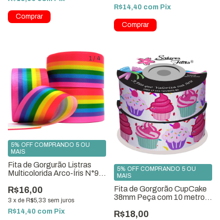
R$14,40
com
Pix
1
/
4
5% OFF COMPRANDO 5 OU
MAIS
Fita de Gorgurão Listras
5% OFF COMPRANDO 5 OU
Multicolorida Arco-Íris N°9
MAIS
Peça com 10 metros
Fita de Gorgorão CupCake
R$16,00
38mm Peça com 10 metros
3
x
de
R$5,33
sem juros
ref. 9112-G38
R$14,40
com
Pix
R$18,00