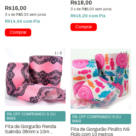
R$18,00
Metros
R$16,00
3
x
de
R$6,00
sem juros
3
x
de
R$5,33
sem juros
R$16,20
com
Pix
R$14,40
com
Pix
Comprar
1
/
3
1
/
3
5% OFF COMPRANDO 5 OU
5% OFF COMPRANDO 5 OU
MAIS
MAIS
Fita de Gorgurão Renda
Fita de Gorgurão Pirulito N9
Salmão 38mm x 10m
Rolo com 10 metros