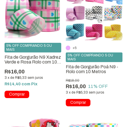
5% OFF COMPRANDO 5 OU
+6
MAIS
5% OFF COMPRANDO 5 OU
Fita de Gorgurão N9 Xadrez
MAIS
Verde e Rosa Rolo com 10
Fita de Gorgurão Poá N9 -
metros
R$16,00
Rolo com 10 Metros
3
x
de
R$5,33
sem juros
R$18,00
R$14,40
com
Pix
R$16,00
11
% OFF
3
x
de
R$5,33
sem juros
Comprar
1
/
3