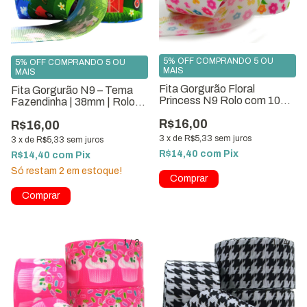
5% OFF COMPRANDO 5 OU
5% OFF COMPRANDO 5 OU
MAIS
MAIS
Fita Gorgurão Floral
Fita Gorgurão N9 – Tema
Princess N9 Rolo com 10
Fazendinha | 38mm | Rolo
metros
com 10 metros
R$16,00
R$16,00
3
x
de
R$5,33
sem juros
3
x
de
R$5,33
sem juros
R$14,40
com
Pix
R$14,40
com
Pix
Só restam
2
em estoque!
1
/
3
1
/
4