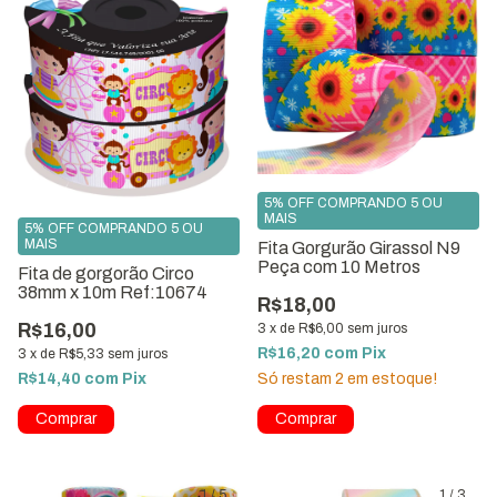
5% OFF COMPRANDO 5 OU
MAIS
5% OFF COMPRANDO 5 OU
MAIS
Fita Gorgurão Girassol N9
Peça com 10 Metros
Fita de gorgorão Circo
38mm x 10m Ref:10674
R$18,00
R$16,00
3
x
de
R$6,00
sem juros
R$16,20
com
Pix
3
x
de
R$5,33
sem juros
R$14,40
com
Pix
Só restam
2
em estoque!
1
/
5
1
/
3