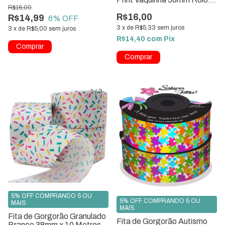
Artesanato
R$16,00
com 10 metros
R$16,00
R$14,99
6
% OFF
3
x
de
R$5,33
sem juros
3
x
de
R$5,00
sem juros
R$14,40
com
Pix
1
/
3
5% OFF COMPRANDO 5 OU
5% OFF COMPRANDO 5 OU
MAIS
MAIS
Fita de Gorgorão Granulado
Fita de Gorgorão Autismo
Branco 38mm x 10 Metros