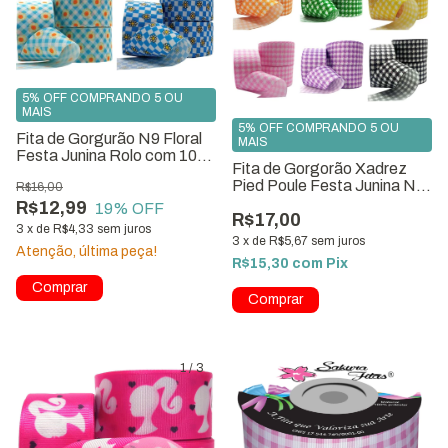
5% OFF COMPRANDO 5 OU
MAIS
5% OFF COMPRANDO 5 OU
Fita de Gorgurão N9 Floral
MAIS
Festa Junina Rolo com 10
Fita de Gorgorão Xadrez
metros
Pied Poule Festa Junina N9
R$16,00
- Rolo com 10 metros
R$12,99
19
% OFF
R$17,00
3
x
de
R$4,33
sem juros
3
x
de
R$5,67
sem juros
Atenção, última peça!
R$15,30
com
Pix
Comprar
Comprar
1
/
3