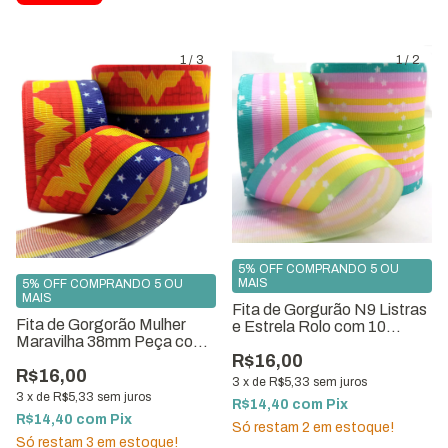
1
/
3
1
/
2
5% OFF COMPRANDO 5 OU
MAIS
5% OFF COMPRANDO 5 OU
MAIS
Fita de Gorgurão N9 Listras
Fita de Gorgorão Mulher
e Estrela Rolo com 10
Maravilha 38mm Peça com
Metros
10 metros ref.8507-G38
R$16,00
R$16,00
3
x
de
R$5,33
sem juros
3
x
de
R$5,33
sem juros
R$14,40
com
Pix
R$14,40
com
Pix
Só restam
2
em estoque!
Só restam
3
em estoque!