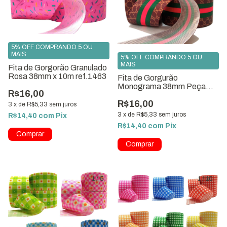
5% OFF COMPRANDO 5 OU
MAIS
5% OFF COMPRANDO 5 OU
MAIS
Fita de Gorgorão Granulado
Rosa 38mm x 10m ref.1463
Fita de Gorgurão
Monograma 38mm Peça
R$16,00
com 10 metros
R$16,00
3
x
de
R$5,33
sem juros
3
x
de
R$5,33
sem juros
R$14,40
com
Pix
R$14,40
com
Pix
1
/
5
1
/
10