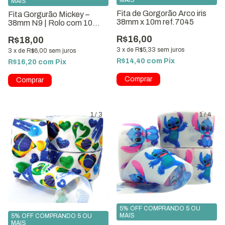
MAIS
Fita de Gorgorão Arco iris
Fita Gorgurão Mickey –
38mm x 10m ref.7045
38mm N9 | Rolo com 10
metros
R$16,00
R$18,00
3
x
de
R$5,33
sem juros
3
x
de
R$6,00
sem juros
R$14,40
com
Pix
R$16,20
com
Pix
Comprar
1
/
3
1
/
4
5% OFF COMPRANDO 5 OU
MAIS
5% OFF COMPRANDO 5 OU
MAIS