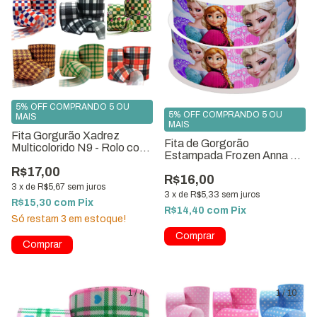
5% OFF COMPRANDO 5 OU
5% OFF COMPRANDO 5 OU
MAIS
MAIS
Fita Gorgurão Xadrez
Fita de Gorgorão
Multicolorido N9 - Rolo com
Estampada Frozen Anna e
10 Metros
Elsa 38mm × 10m ref.4810-
R$17,00
R$16,00
G38
3
x
de
R$5,67
sem juros
3
x
de
R$5,33
sem juros
R$15,30
com
Pix
R$14,40
com
Pix
Só restam
3
em estoque!
Comprar
1
/
4
1
/
10