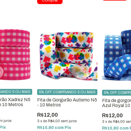
ANDO 5 OU MAIS
5% OFF COMPRANDO 5 OU MAIS
5% OFF COMPR
orão Xadrez N5
Fita de Gorgurão Autismo N5
Fita de gorg
m 10 Metros
- 10 Metros
Azul Royal 10
R$12,00
R$12,00
m juros
3
x
de
R$4,00
sem juros
3
x
de
R$4,00
se
Pix
R$10,80
com
Pix
R$10,80
com