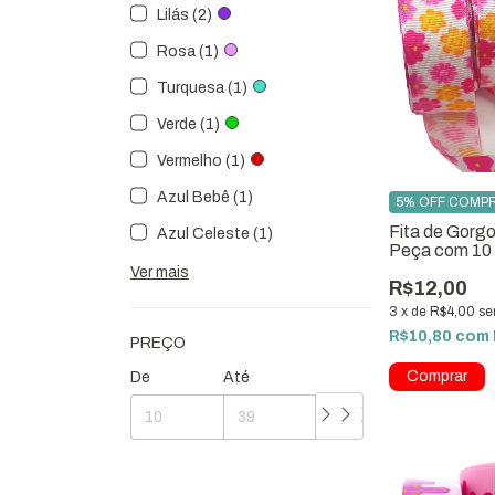
Lilás (2)
Rosa (1)
Turquesa (1)
Verde (1)
Vermelho (1)
Azul Bebê (1)
5% OFF COMPR
Fita de Gorgo
Azul Celeste (1)
Peça com 10
ref:0378
Ver mais
R$12,00
3
x
de
R$4,00
se
R$10,80
com
PREÇO
De
Até