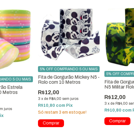
5% OFF COMPRANDO 5 OU MAIS
5% OFF COMPR
Fita de Gorgurão Mickey N5 -
ANDO 5 OU MAIS
Fita de Gorg
Rolo com 10 Metros
N5 Militar Ro
rão Estrela
R$12,00
Metros
0 Metros
R$12,00
3
x
de
R$4,00
sem juros
3
x
de
R$4,00
se
R$10,80
com
Pix
m juros
R$10,80
com
Só restam
3
em estoque!
ix