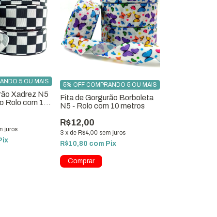
ANDO 5 OU MAIS
5% OFF COMPRANDO 5 OU MAIS
urão Xadrez N5
Fita de Gorgurão Borboleta
co Rolo com 10
N5 - Rolo com 10 metros
R$12,00
m juros
3
x
de
R$4,00
sem juros
Pix
R$10,80
com
Pix