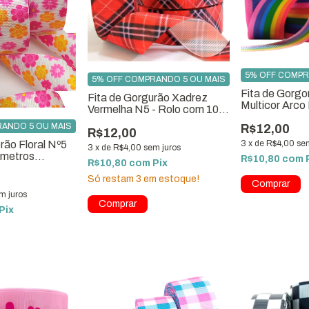
5% OFF COMPR
5% OFF COMPRANDO 5 OU MAIS
Fita de Gorgo
Fita de Gorgurão Xadrez
Multicor Arco
Vermelha N5 - Rolo com 10
com 10 metro
Metros
ANDO 5 OU MAIS
R$12,00
R$12,00
rão Floral Nº5
3
x
de
R$4,00
se
3
x
de
R$4,00
sem juros
 metros
R$10,80
com
R$10,80
com
Pix
Só restam
3
em estoque!
m juros
Pix