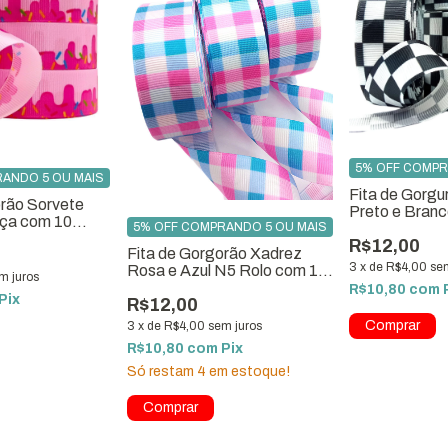
5% OFF COMPR
ANDO 5 OU MAIS
Fita de Gorg
orão Sorvete
Preto e Bran
eça com 10
5% OFF COMPRANDO 5 OU MAIS
Metros
R$12,00
Fita de Gorgorão Xadrez
3
x
de
R$4,00
se
Rosa e Azul N5 Rolo com 10
m juros
Metros
R$10,80
com
Pix
R$12,00
3
x
de
R$4,00
sem juros
R$10,80
com
Pix
Só restam
4
em estoque!