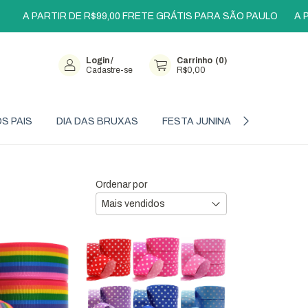
RTIR DE R$99,00 FRETE GRÁTIS PARA SÃO PAULO
A PARTIR DE
Login
/
Carrinho
(
0
)
Cadastre-se
R$0,00
OS PAIS
DIA DAS BRUXAS
FESTA JUNINA
OFERTAS
Ordenar por