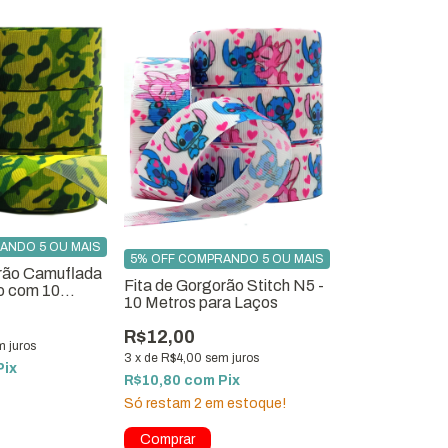
ANDO 5 OU MAIS
5% OFF COMPRANDO 5 OU MAIS
urão Camuflada
Fita de Gorgorão Stitch N5 -
lo com 10
10 Metros para Laços
R$12,00
m juros
3
x
de
R$4,00
sem juros
Pix
R$10,80
com
Pix
Só restam
2
em estoque!