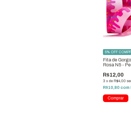
5% OFF COMPR
Fita de Gorg
Rosa N5 - P
Metros
R$12,00
3
x
de
R$4,00
se
R$10,80
com