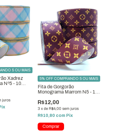
ANDO 5 OU MAIS
orão Xadrez
5% OFF COMPRANDO 5 OU MAIS
a Nº5 - 10
Fita de Gorgorão
Monograma Marrom N5 - 10
metros
 juros
R$12,00
Pix
3
x
de
R$4,00
sem juros
R$10,80
com
Pix