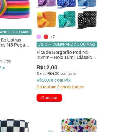
ANDO 5 OU MAIS
+7
rão Listras
5% OFF COMPRANDO 5 OU MAIS
 Iris N5 Peça
s
Fita de Gorgorão Poá N5
25mm – Rolo 10m | Clássico
m juros
que Vende
R$12,00
Pix
3
x
de
R$4,00
sem juros
R$10,80
com
Pix
Só restam
3
em estoque!
Comprar