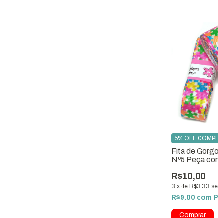
5% OFF COMPR
Fita de Gorg
Nº5 Peça co
Ref.5645-G
R$10,00
3
x
de
R$3,33
se
R$9,00
com
P