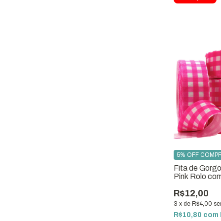
5% OFF COMPR
Fita de Gorg
Pink Rolo co
R$12,00
3
x
de
R$4,00
se
R$10,80
com