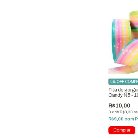
5% OFF COMPR
Fita de gorgu
Candy N5 - 1
R$10,00
3
x
de
R$3,33
se
R$9,00
com
P