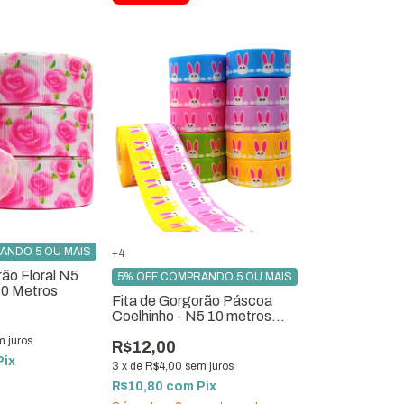
ANDO 5 OU MAIS
+4
rão Floral N5
5% OFF COMPRANDO 5 OU MAIS
10 Metros
Fita de Gorgorão Páscoa
Coelhinho - N5 10 metros
para Laços e Artesanato
m juros
R$12,00
Pix
3
x
de
R$4,00
sem juros
R$10,80
com
Pix