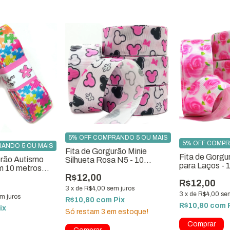
5% OFF COMPRANDO 5 OU MAIS
5% OFF COMPR
ANDO 5 OU MAIS
Fita de Gorgurão Minie
Fita de Gorgu
orão Autismo
Silhueta Rosa N5 - 10
para Laços - 
m 10 metros
Metros
24
R$12,00
R$12,00
3
x
de
R$4,00
sem juros
3
x
de
R$4,00
se
m juros
R$10,80
com
Pix
R$10,80
com
ix
Só restam
3
em estoque!