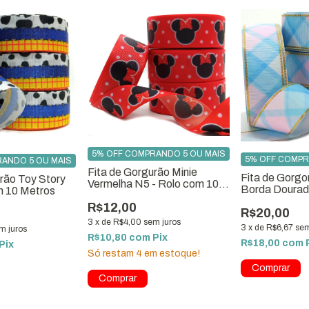
5% OFF COMPRANDO 5 OU MAIS
5% OFF COMPR
ANDO 5 OU MAIS
Fita de Gorgurão Minie
Fita de Gorg
rão Toy Story
Vermelha N5 - Rolo com 10
Borda Dourad
m 10 Metros
metros
Metros
R$12,00
R$20,00
3
x
de
R$4,00
sem juros
3
x
de
R$6,67
sem
m juros
R$10,80
com
Pix
R$18,00
com
Pix
Só restam
4
em estoque!