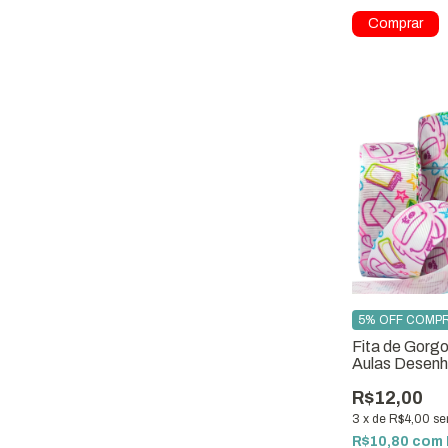
5% OFF COMPR
Fita de Gorgo
Aulas Desen
Multicolorido
R$12,00
3
x
de
R$4,00
se
R$10,80
com