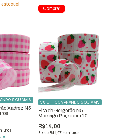
 estoque!
ANDO 5 OU MAIS
5% OFF COMPRANDO 5 OU MAIS
orão Xadrez N5
Fita de Gorgorão N5
tros
Morango Peça com 10
metros para Laços
R$14,00
m juros
3
x
de
R$4,67
sem juros
Pix