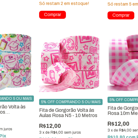
Só restam
2
em estoque!
Só restam
5
em
ANDO 5 OU MAIS
5% OFF COMPR
5% OFF COMPRANDO 5 OU MAIS
rão Volta às
Fita de Gorg
Fita de Gorgorão Volta às
hos
Rosa 10m Me
Aulas Rosa N5 - 10 Metros
s N5 - 10 metros
R$12,00
R$12,00
m juros
3
x
de
R$4,00
se
3
x
de
R$4,00
sem juros
Pix
R$10,80
com