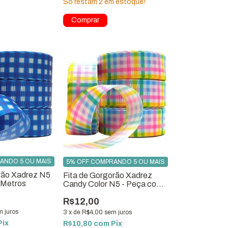
Só restam
2
em estoque!
Comprar
ANDO 5 OU MAIS
5% OFF COMPRANDO 5 OU MAIS
orão Xadrez N5
Fita de Gorgorão Xadrez
 Metros
Candy Color N5 - Peça com
10 metros
R$12,00
m juros
3
x
de
R$4,00
sem juros
Pix
R$10,80
com
Pix