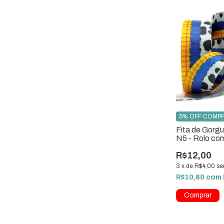
5% OFF COMPR
Fita de Gorgu
N5 - Rolo co
R$12,00
3
x
de
R$4,00
se
R$10,80
com