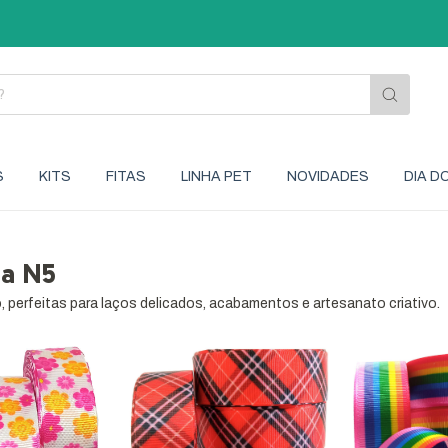
A PA
S
KITS
FITAS
LINHA PET
NOVIDADES
DIA D
da N5
perfeitas para laços delicados, acabamentos e artesanato criativo.