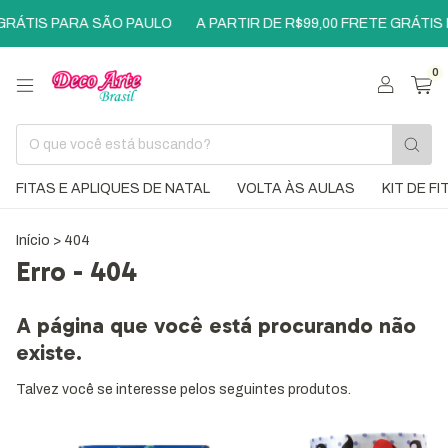
GRÁTIS PARA SÃO PAULO
A PARTIR DE R$99,00 FRETE GRÁTIS
0
FITAS E APLIQUES DE NATAL
VOLTA ÀS AULAS
KIT DE F
Início
>
404
Erro - 404
A página que você está procurando não
existe.
Talvez você se interesse pelos seguintes produtos.