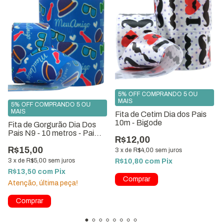
5% OFF COMPRANDO 5 OU
MAIS
5% OFF COMPRANDO 5 OU
MAIS
Fita de Cetim Dia dos Pais
10m - Bigode
Fita de Gorgurão Dia Dos
Pais N9 - 10 metros - Pai
R$12,00
Carinho
R$15,00
3
x
de
R$4,00
sem juros
3
x
de
R$5,00
sem juros
R$10,80
com
Pix
R$13,50
com
Pix
Atenção, última peça!