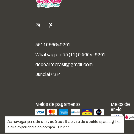
5511956649201
Whatsapp: +55 (11) 9 5664-9201
decoartebrasil@gmail.com
Jundiaí / SP
Meios de pagamento
Meios de
envio
Ao navegar por este site
você aceita o uso de cookies
para agilizar
a sua experiência de compra.
Entendi