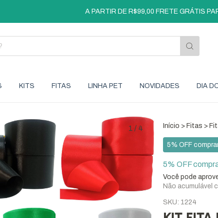
A PARTIR DE R$99,00 FRETE GRÁTIS PARA S
S
KITS
FITAS
LINHA PET
NOVIDADES
DIA D
Início
>
Fitas
>
Fi
1
/
4
5% OFF compran
5% OFF compran
Você pode aprove
Não acumulável 
SKU:
1224
KIT FITA