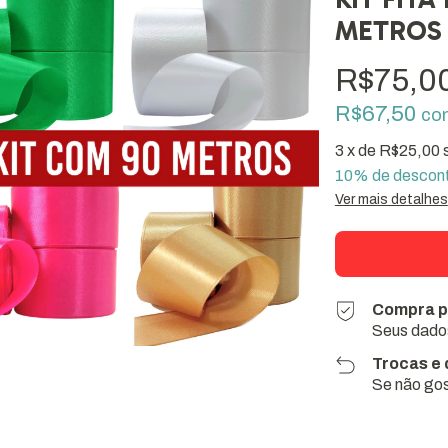
METROS
R$75,0
R$67,50
co
3
x de
R$25,00
10% de descon
Ver mais detalhes
Compra p
Seus dados
Trocas e
Se não gos