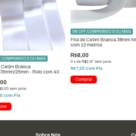
5% OFF COMPRANDO 5 OU MAIS
Fita de Cetim Branca 38mm N
com 10 metros
R$8,00
F COMPRANDO 5 OU MAIS
3
x
de
R$2,67
sem juros
e Cetim Branca
R$7,20
com
Pix
35mm/25mm - Rolo com 40
s
,00
$5,00
sem juros
50
com
Pix
rar
Sobre Nós
C