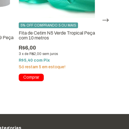
5% OFF COMPRANDO 5 OU MAIS
5% OFF COMPR
Fita de Cetim N5 Verde Tropical Peça
Fita de Cetim
9 Peça
com 10 metros
Metros para L
R$6,00
R$8,00
3
x
de
R$2,00
sem juros
3
x
de
R$2,67
sem
R$5,40
com
Pix
R$7,20
com
Pi
Só restam
5
em estoque!
ategorias