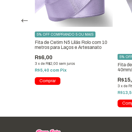
 MAIS
2mm/Nº05 Rolo
3
5% OFF COMPRANDO 5 OU MAIS
Fita de Cetim N5 Lilás Rolo com 10
metros para Laços e Artesanato
R$6,00
5% OF
3
x
de
R$2,00
sem juros
Fita d
40mm/
R$5,40
com
Pix
Metro
R$15
3
x
de
R
R$13,
Comp