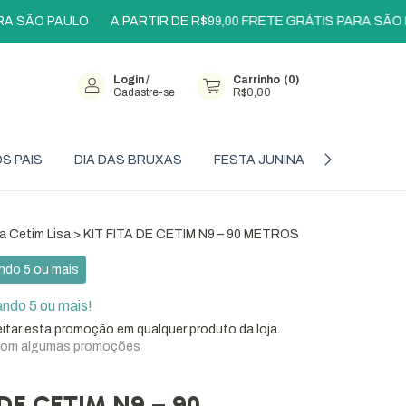
ÃO PAULO
A PARTIR DE R$99,00 FRETE GRÁTIS PARA SÃO PAUL
Login
/
Carrinho
(
0
)
Cadastre-se
R$0,00
OS PAIS
DIA DAS BRUXAS
FESTA JUNINA
OFERTAS
ta Cetim Lisa
>
KIT FITA DE CETIM N9 – 90 METROS
do 5 ou mais
do 5 ou mais!
itar esta promoção em qualquer produto da loja.
com algumas promoções
 DE CETIM N9 – 90