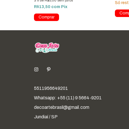
3
x
de
R$5,00
sem juros
Só res
R$13,50
com
Pix
Comprar
5511956649201
Whatsapp: +55 (11) 9 5664-9201
decoartebrasil@gmail.com
Jundiaí / SP