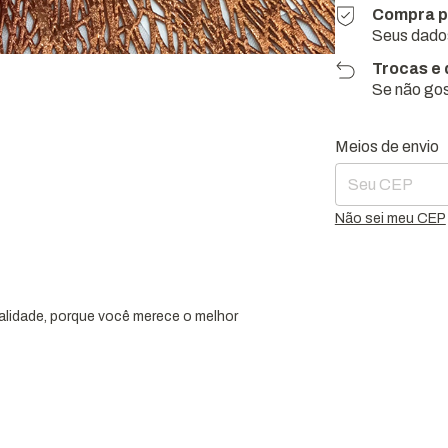
Compra p
Seus dados
Trocas e
Se não gos
Entregas para o 
Meios de envio
Não sei meu CEP
ualidade, porque você merece o melhor