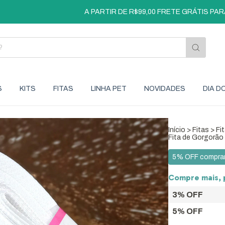
A PARTIR DE R$99,00 FRETE GRÁTIS PARA SÃ
S
KITS
FITAS
LINHA PET
NOVIDADES
DIA D
Início
>
Fitas
>
Fi
Fita de Gorgorão 
5% OFF compran
Compre mais, 
3% OFF
5% OFF