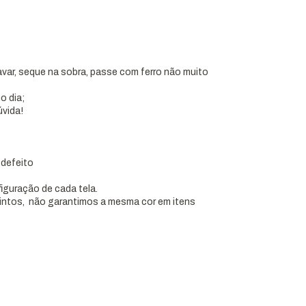
lavar, seque na sobra, passe com ferro não muito
o dia;
úvida!
 defeito
figuração de cada tela.
tintos, não garantimos a mesma cor em itens