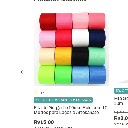
5% OF
+7
 MAIS
Fita G
5% OFF COMPRANDO 5 OU MAIS
 Tude
10m
kurafitas
Fita de Gorgorão 50mm Rolo com 10
Metros para Laços e Artesanato
R$10,00
R$8,
R$15,00
3
x
de
R