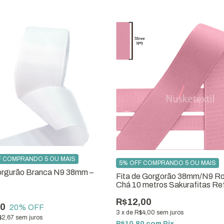
F COMPRANDO 5 OU MAIS
5% OFF COMPRANDO 5 OU MAIS
orgurão Branca N9 38mm –
Fita de Gorgorão 38mm/N9 R
Chá 10 metros Sakurafitas Re
09
R$12,00
00
20
% OFF
3
x
de
R$4,00
sem juros
$2,67
sem juros
R$10,80
com
Pix