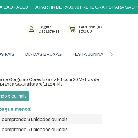
O PAULO
A PARTIR DE R$99,00 FRETE GRÁTIS PARA SÃO PAULO
Login
/
Carrinho
(
0
)
Cadastre-se
R$0,00
OS PAIS
DIA DAS BRUXAS
FESTA JUNINA
OFERTAS
ta de Gorgurão Cores Lisas
>
Kit com 20 Metros de
Branca Sakurafitas ref.1124-kit
do 5 ou mais
pague menos!
comprando 3 unidades ou mais
comprando 5 unidades ou mais