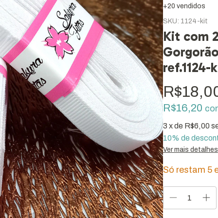
+20 vendidos
SKU:
1124-kit
Kit com 
Gorgorão
ref.1124-k
R$18,0
R$16,20
co
3
x de
R$6,00
s
10% de descon
Ver mais detalhes
Só restam
5
e