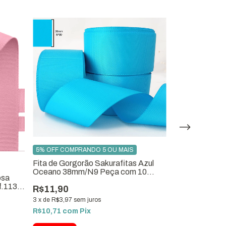
5% OFF COMPRANDO 5 OU MAIS
Fita de Gorgorão Sakurafitas Azul
5% OFF COMPR
Oceano 38mm/N9 Peça com 10
osa
Fita de Gorgo
Metros Ref.1135-09
f.1137-
38mm x 10 Met
R$11,90
ref.1132-09
3
x
de
R$3,97
sem juros
R$12,00
R$10,71
com
Pix
3
x
de
R$4,00
sem
R$10,80
com
P