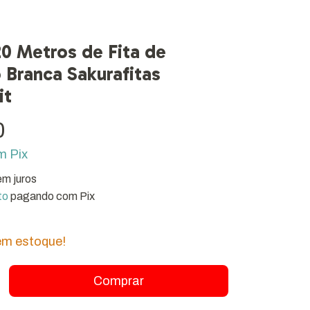
20 Metros de Fita de
 Branca Sakurafitas
it
0
m
Pix
em juros
to
pagando com Pix
m estoque!