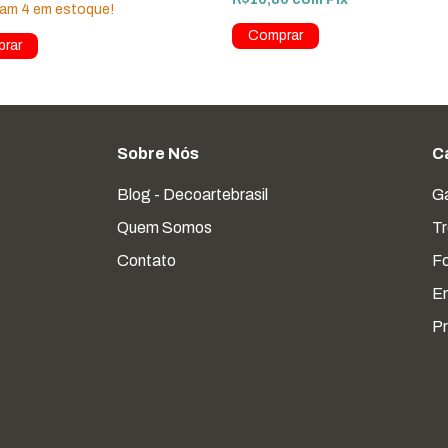
tam
4
em estoque!
Sobre Nós
C
Blog - Decoartebrasil
Ga
Quem Somos
Tr
Contato
F
En
Pr